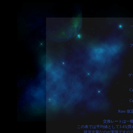
フ
ゲ
C
C
Rate
交換レートは一
この表では平均値として3.45(買4
状況次第なのが実情ですの