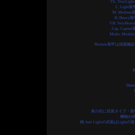
V.L.:Ver
L.:Lig
M.:Medi
H.:Hea
V.H.:Very
Cap.:Cap
Modu.:Mo
Module装甲は採掘
R
Dam
表の右に武装タイプ・装
横軸が
例:Anti Lightの武装はLig