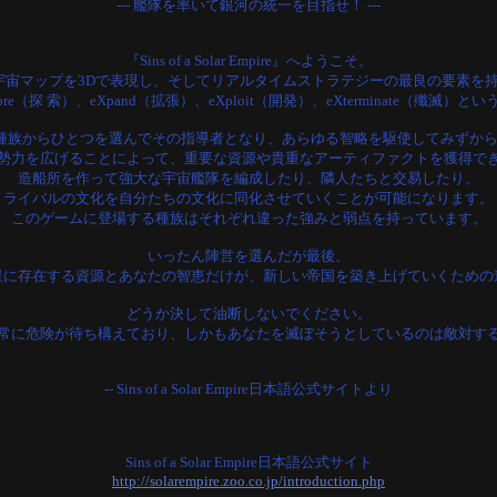
--- 艦隊を率いて銀河の統一を目指せ！ ---
『Sins of a Solar Empire』へようこそ。
宇宙マップを3Dで表現し、そしてリアルタイムストラテジーの最良の要素を持つ
e（探 索）、eXpand（拡張）、eXploit（開発）、eXterminate（殲滅）
種族からひとつを選んでその指導者となり、あらゆる智略を駆使してみずか
勢力を広げることによって、重要な資源や貴重なアーティファクトを獲得で
造船所を作って強大な宇宙艦隊を編成したり、隣人たちと交易したり、
ライバルの文化を自分たちの文化に同化させていくことが可能になります。
このゲームに登場する種族はそれぞれ違った強みと弱点を持っています。
いったん陣営を選んだが最後、
星に存在する資源とあなたの智恵だけが、新しい帝国を築き上げていくための
どうか決して油断しないでください。
常に危険が待ち構えており、しかもあなたを滅ぼそうとしているのは敵対す
-- Sins of a Solar Empire日本語公式サイトより
Sins of a Solar Empire日本語公式サイト
http://solarempire.zoo.co.jp/introduction.php