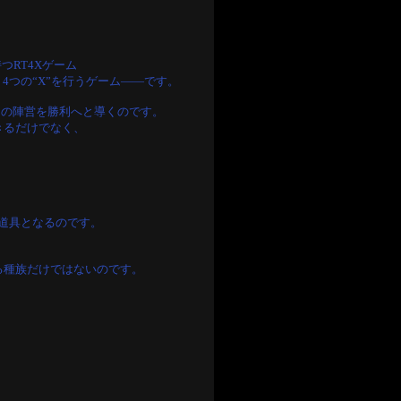
RT4Xゲーム
という4つの“X”を行うゲーム――です。
らの陣営を勝利へと導くのです。
きるだけでなく、
道具となるのです。
る種族だけではないのです。