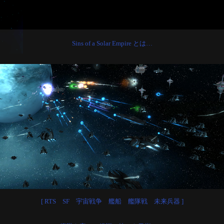
Sins of a Solar Empire とは…
[ RTS SF 宇宙戦争 艦船 艦隊戦 未来兵器 ]