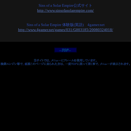
Sins of a Solar Empire公式サイト
http://www.sinsofasolarempire.com/
Sins of a Solar Empire 体験版(英語) 4gamer.net
http://www.4gamer.net/games/031/G003185/20080324018/