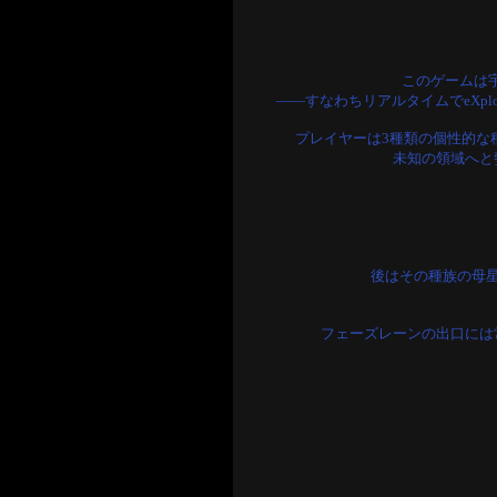
このゲームは
――すなわちリアルタイムでeXplor
プレイヤーは3種類の個性的な
未知の領域へと
後はその種族の母
フェーズレーンの出口には