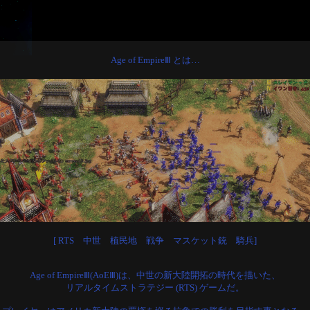
Age of EmpireⅢ とは…
[ RTS 中世 植民地 戦争 マスケット銃 騎兵]
Age of EmpireⅢ(AoEⅢ)は、中世の新大陸開拓の時代を描いた、
リアルタイムストラテジー (RTS) ゲームだ。