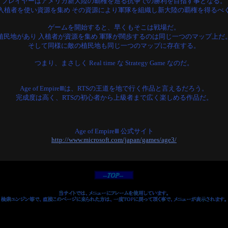
プレイヤーはアメリカ新大陸の覇権を巡る抗争での勝利を目指す事となる。
入植者を使い資源を集め その資源により軍隊を組織し新大陸の覇権を得るべ
ゲームを開始すると、早くもそこは戦場だ。
植民地があり 入植者が資源を集め 軍隊が闊歩するのは同じ一つのマップ上だ
そして同様に敵の植民地も同じ一つのマップに存在する。
つまり、まさしく Real time な Strategy Game なのだ。
Age of EmpireⅢは、RTSの王道を地で行く作品と言えるだろう。
完成度は高く、RTSの初心者から上級者まで広く楽しめる作品だ。
Age of EmpireⅢ 公式サイト
http://www.microsoft.com/japan/games/age3/