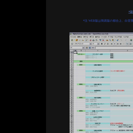
*
*注 WEB版は簡易版の都合上、白