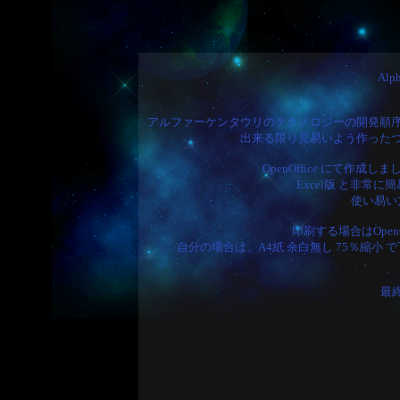
Alp
アルファーケンタウリのテクノロジーの開発順
出来る限り見易いよう作った
OpenOffice にて作成し
Excel版 と非常に
使い易い
印刷する場合はOpenO
自分の場合は、A4紙 余白無し 75％縮
最終